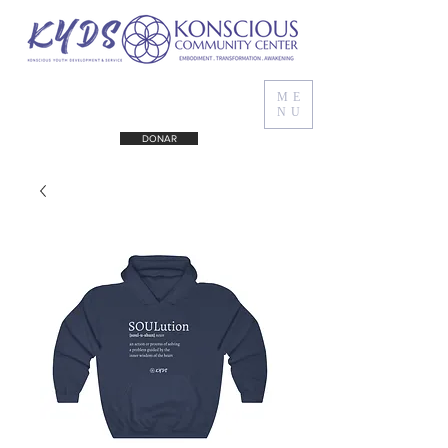
ME
NU
DONAR