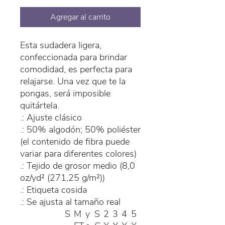
Agregar al carrito
Esta sudadera ligera,
confeccionada para brindar
comodidad, es perfecta para
relajarse. Una vez que te la
pongas, será imposible
quitártela.
.: Ajuste clásico
.: 50% algodón; 50% poliéster
(el contenido de fibra puede
variar para diferentes colores)
.: Tejido de grosor medio (8,0
oz/yd² (271,25 g/m²))
.: Etiqueta cosida
.: Se ajusta al tamaño real
S
M
y
S
2
3
4
5