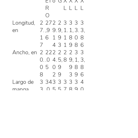
ET
o
G
X
X
X
X
R
L
L
L
L
O
Longitud,
2
27
2
2
3
3
3
3
en
7.
,9
9.
9,
1.
1,
3.
3,
1
6
1
9
1
8
0
8
7
4
3
1
9
8
6
Ancho, en
2
22
2
2
2
2
3
3
0.
.0
4.
5,
8
9,
1,
3,
0
5
0
9
9
8
8
8
2
9
3
9
6
Largo de
3
34
3
3
3
3
3
4
manga
3
.0
5
5,
7.
8
9.
0
desde CB,
2
9
0
0
en
9
1
2
.: Ajuste clásico
.: 50% algodón; 50% poliéster
(el contenido de fibra puede