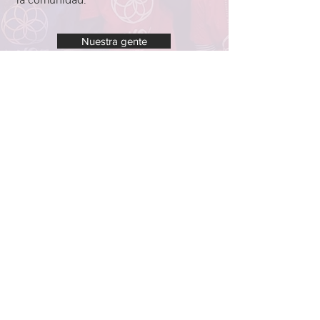
la comunidad.
Nuestra gente
DONAR
SUSCRÍBETE AL BOLETÍN DE NOTICIAS
Dirección de correo/donación
:
Apartado Postal 759
Asbury Park, Nueva Jersey 07712
info@konscious.org